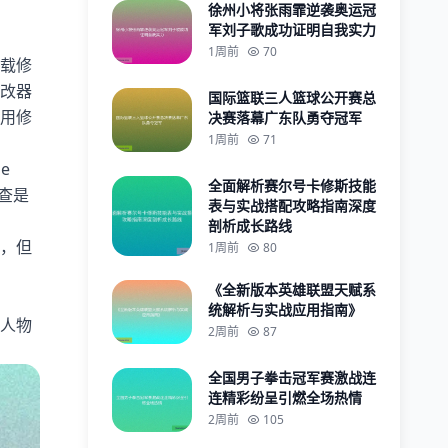
徐州小将张雨霏逆袭奥运冠
军刘子歌成功证明自我实力
1周前
70
载修
改器
国际篮联三人篮球公开赛总
用修
决赛落幕广东队勇夺冠军
1周前
71
le
全面解析赛尔号卡修斯技能
检查是
表与实战搭配攻略指南深度
剖析成长路线
，但
1周前
80
《全新版本英雄联盟天赋系
统解析与实战应用指南》
人物
2周前
87
全国男子拳击冠军赛激战连
连精彩纷呈引燃全场热情
2周前
105