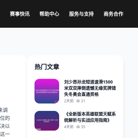
赛事快讯
帮助中心
服务与支持
商务合作
热门文章
刘少昂孙龙短道速滑1500
米双双摔倒遗憾无缘奖牌错
失冬奥会直通资格
2天前
21
来调
《全新版本英雄联盟天赋系
位的
统解析与实战应用指南》
决以
4天前
35
这一