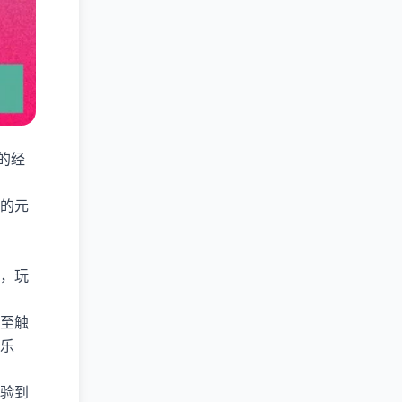
的经
的元
，玩
甚至触
乐
验到