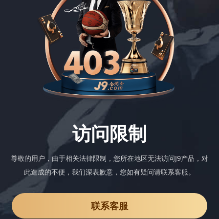
访问限制
尊敬的用户，由于相关法律限制，您所在地区无法访问J9产品，对
此造成的不便，我们深表歉意，您如有疑问请联系客服。
联系客服